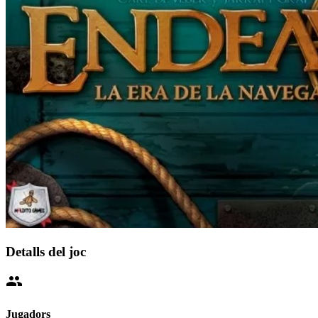
Detalls del joc
people
Jugadors