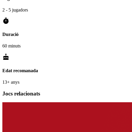
2 - 5 jugadors
timer
Duració
60 minuts
cake
Edat recomanada
13+ anys
Jocs relacionats