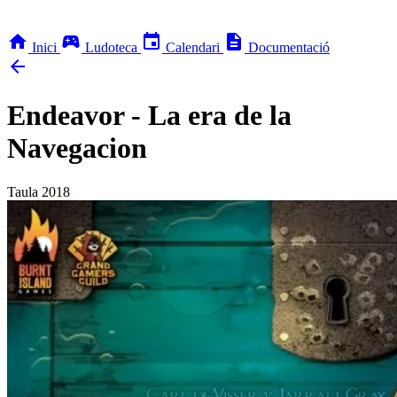
home
sports_esports
event
description
Inici
Ludoteca
Calendari
Documentació
arrow_back
Endeavor - La era de la
Navegacion
Taula
2018