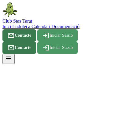
Club Stas Tarat
Inici
Ludoteca
Calendari
Documentació
mail_outline
login
Contacte
Iniciar Sessió
mail_outline
login
Contacte
Iniciar Sessió
menu