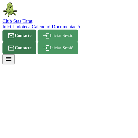
Club Stas Tarat
Inici
Ludoteca
Calendari
Documentació
mail_outline
login
Contacte
Iniciar Sessió
mail_outline
login
Contacte
Iniciar Sessió
menu