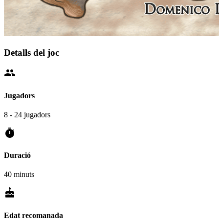
Detalls del joc
people
Jugadors
8 - 24 jugadors
timer
Duració
40 minuts
cake
Edat recomanada