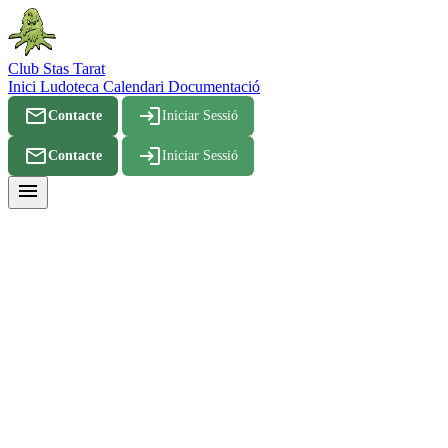
Club Stas Tarat
Inici
Ludoteca
Calendari
Documentació
mail_outline
login
Contacte
Iniciar Sessió
mail_outline
login
Contacte
Iniciar Sessió
menu