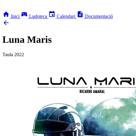
home
sports_esports
event
description
Inici
Ludoteca
Calendari
Documentació
arrow_back
Luna Maris
Taula
2022