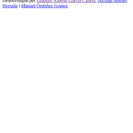
Desenvolupat per
Leandro Alberto Garcia Canela
,
Nicolau Miguel
Herrada
i
Manuel Ordoñez Gomez