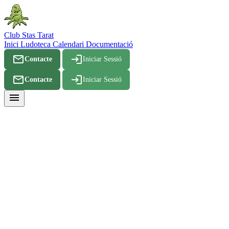
Club Stas Tarat
Inici
Ludoteca
Calendari
Documentació
mail_outline
login
Contacte
Iniciar Sessió
mail_outline
login
Contacte
Iniciar Sessió
menu