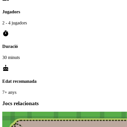
Jugadors
2 - 4 jugadors
timer
Duració
30 minuts
cake
Edat recomanada
7+ anys
Jocs relacionats