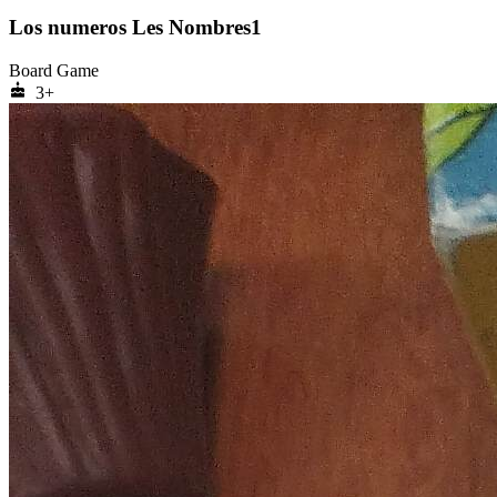
Los numeros Les Nombres1
Board Game
cake
3+