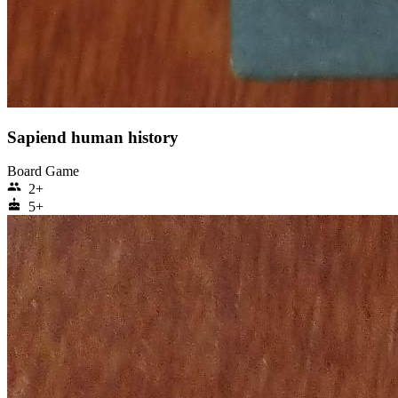
Sapiend human history
Board Game
group
2+
cake
5+