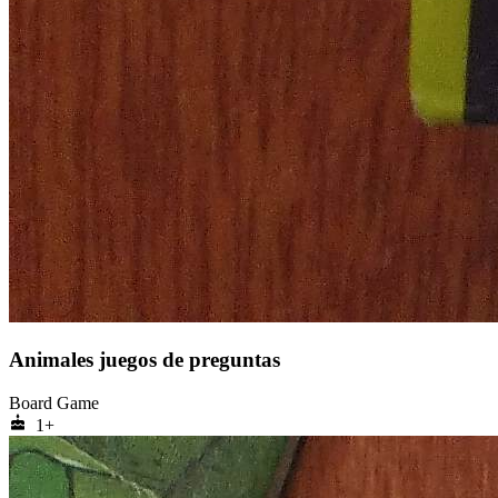
Animales juegos de preguntas
Board Game
cake
1+