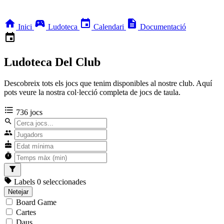
home
sports_esports
event
description
Inici
Ludoteca
Calendari
Documentació
event
Ludoteca Del Club
Descobreix tots els jocs que tenim disponibles al nostre club. Aquí
pots veure la nostra col·lecció completa de jocs de taula.
format_list_bulleted
736 jocs
search
group
cake
timer
filter_alt
sell
Labels
0 seleccionades
Netejar
Board Game
Cartes
Daus