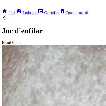
home
sports_esports
event
description
Inici
Ludoteca
Calendari
Documentació
arrow_back
Joc d'enfilar
Board Game