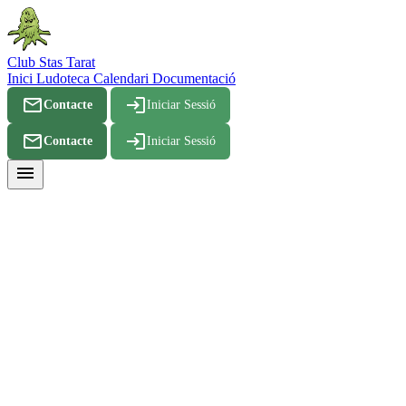
Club Stas Tarat
Inici
Ludoteca
Calendari
Documentació
mail_outline
login
Contacte
Iniciar Sessió
mail_outline
login
Contacte
Iniciar Sessió
menu