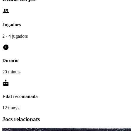
people
Jugadors
2 - 4 jugadors
timer
Duració
20 minuts
cake
Edat recomanada
12+ anys
Jocs relacionats