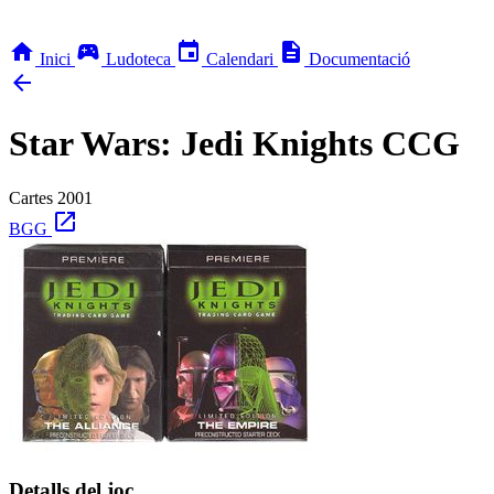
home
sports_esports
event
description
Inici
Ludoteca
Calendari
Documentació
arrow_back
Star Wars: Jedi Knights CCG
Cartes
2001
open_in_new
BGG
Detalls del joc