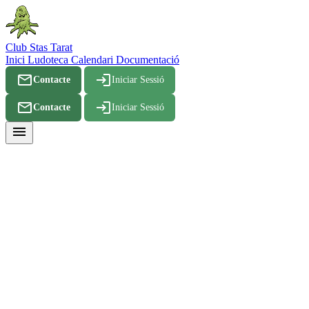
Club Stas Tarat
Inici
Ludoteca
Calendari
Documentació
mail_outline
login
Contacte
Iniciar Sessió
mail_outline
login
Contacte
Iniciar Sessió
menu