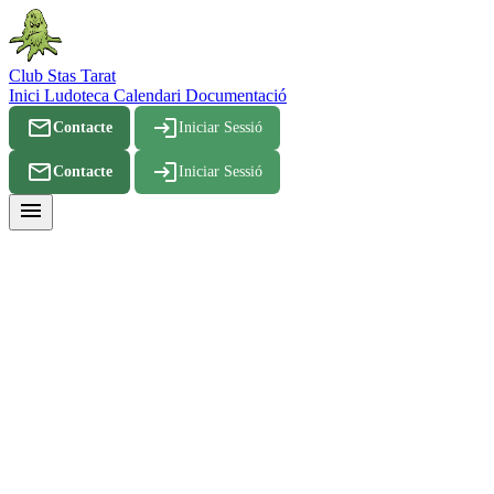
Club Stas Tarat
Inici
Ludoteca
Calendari
Documentació
mail_outline
login
Contacte
Iniciar Sessió
mail_outline
login
Contacte
Iniciar Sessió
menu