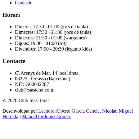
Contacte
Horari
Dimarts: 17:30 - 01:00 (jocs de taula)
Dimecres: 17:30 - 21:30 (jocs de taula)
Dimecres: 21:30 - 01:00 (wargames)
Dijous: 19:30 - 01:00 (rol)
Divendres: 17:00 - 20:30 (légamo kids)
Contacte
C\ Arenys de Mar, 14 local dreta
08225, Terrassa (Barcelona)
NIF: G60642287
club@stastarat.com
© 2026 Club Stas Tarat
Desenvolupat per
Leandro Alberto Garcia Canela
,
Nicolau Miguel
Herrada
i
Manuel Ordoñez Gomez