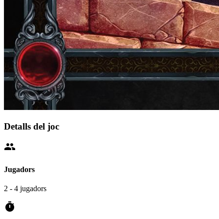
Detalls del joc
people
Jugadors
2 - 4 jugadors
timer