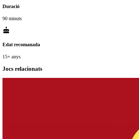
Duració
90 minuts
cake
Edat recomanada
15+ anys
Jocs relacionats