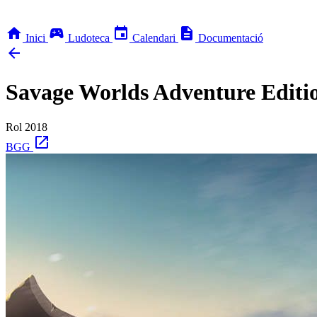
home
sports_esports
event
description
Inici
Ludoteca
Calendari
Documentació
arrow_back
Savage Worlds Adventure Editi
Rol
2018
open_in_new
BGG