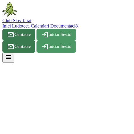
Club Stas Tarat
Inici
Ludoteca
Calendari
Documentació
mail_outline
login
Contacte
Iniciar Sessió
mail_outline
login
Contacte
Iniciar Sessió
menu