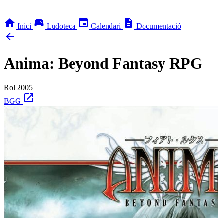
home
sports_esports
event
description
Inici
Ludoteca
Calendari
Documentació
arrow_back
Anima: Beyond Fantasy RPG
Rol
2005
open_in_new
BGG