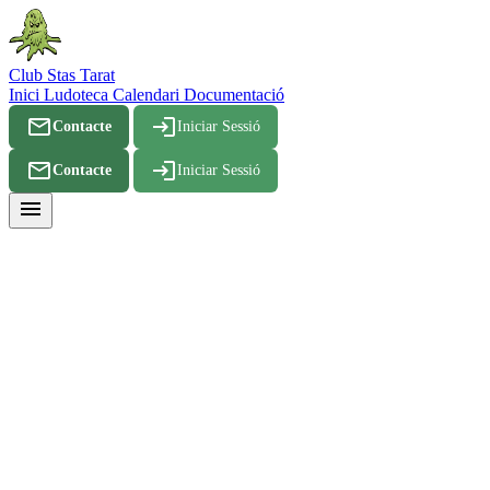
Club Stas Tarat
Inici
Ludoteca
Calendari
Documentació
mail_outline
login
Contacte
Iniciar Sessió
mail_outline
login
Contacte
Iniciar Sessió
menu