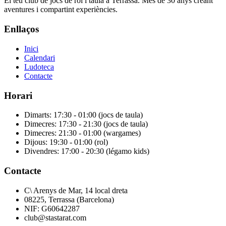
El teu club de jocs de rol i taula a Terrassa. Més de 30 anys creant
aventures i compartint experiències.
Enllaços
Inici
Calendari
Ludoteca
Contacte
Horari
Dimarts: 17:30 - 01:00 (jocs de taula)
Dimecres: 17:30 - 21:30 (jocs de taula)
Dimecres: 21:30 - 01:00 (wargames)
Dijous: 19:30 - 01:00 (rol)
Divendres: 17:00 - 20:30 (légamo kids)
Contacte
C\ Arenys de Mar, 14 local dreta
08225, Terrassa (Barcelona)
NIF: G60642287
club@stastarat.com