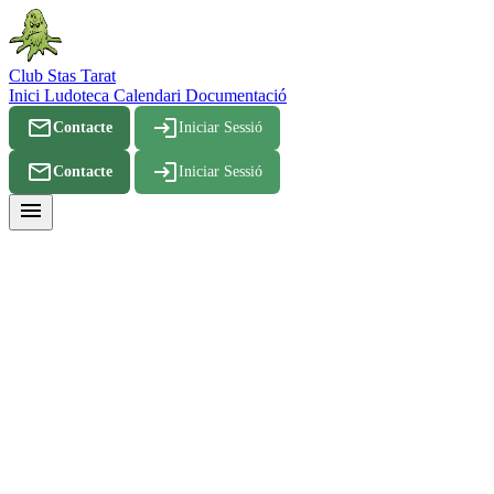
Club Stas Tarat
Inici
Ludoteca
Calendari
Documentació
mail_outline
login
Contacte
Iniciar Sessió
mail_outline
login
Contacte
Iniciar Sessió
menu