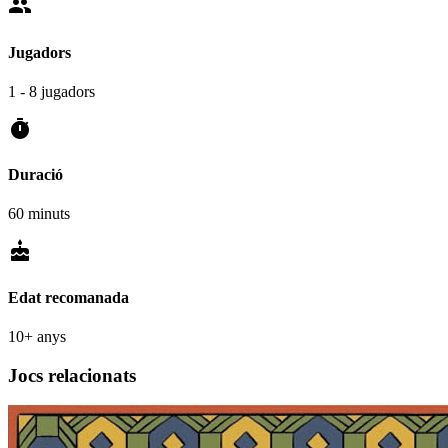
people
Jugadors
1 - 8 jugadors
timer
Duració
60 minuts
cake
Edat recomanada
10+ anys
Jocs relacionats