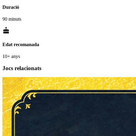
Duració
90 minuts
cake
Edat recomanada
10+ anys
Jocs relacionats