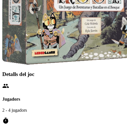
Detalls del joc
people
Jugadors
2 - 4 jugadors
timer