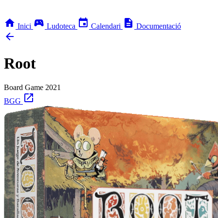
home
sports_esports
event
description
Inici
Ludoteca
Calendari
Documentació
arrow_back
Root
Board Game
2021
open_in_new
BGG