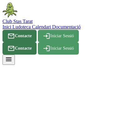
Club Stas Tarat
Inici
Ludoteca
Calendari
Documentació
mail_outline
login
Contacte
Iniciar Sessió
mail_outline
login
Contacte
Iniciar Sessió
menu