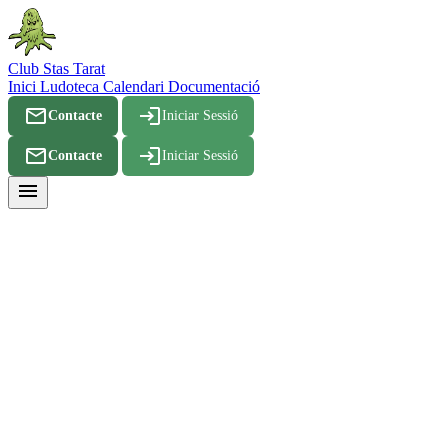
Club Stas Tarat
Inici
Ludoteca
Calendari
Documentació
mail_outline
login
Contacte
Iniciar Sessió
mail_outline
login
Contacte
Iniciar Sessió
menu