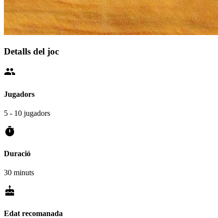
Detalls del joc
people
Jugadors
5 - 10 jugadors
timer
Duració
30 minuts
cake
Edat recomanada