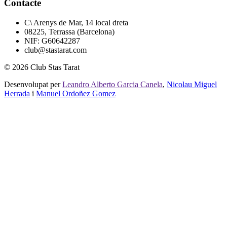
Contacte
C\ Arenys de Mar, 14 local dreta
08225, Terrassa (Barcelona)
NIF: G60642287
club@stastarat.com
© 2026 Club Stas Tarat
Desenvolupat per
Leandro Alberto Garcia Canela
,
Nicolau Miguel
Herrada
i
Manuel Ordoñez Gomez