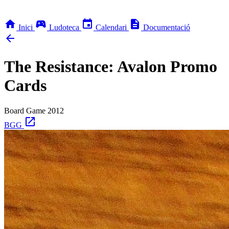
home
sports_esports
event
description
Inici
Ludoteca
Calendari
Documentació
arrow_back
The Resistance: Avalon Promo
Cards
Board Game
2012
open_in_new
BGG