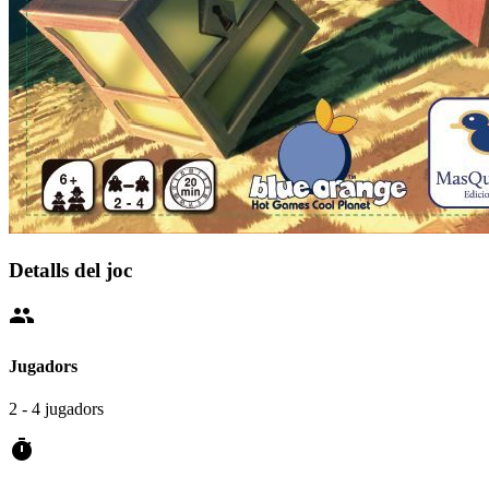
Detalls del joc
people
Jugadors
2 - 4 jugadors
timer