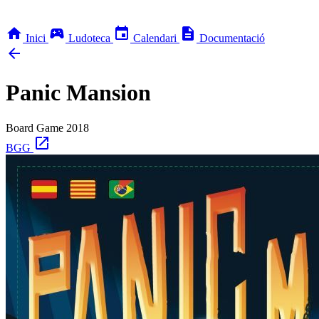
home
sports_esports
event
description
Inici
Ludoteca
Calendari
Documentació
arrow_back
Panic Mansion
Board Game
2018
open_in_new
BGG