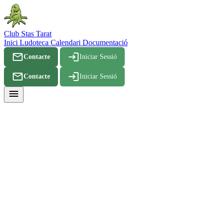
Club Stas Tarat
Inici
Ludoteca
Calendari
Documentació
mail_outline
login
Contacte
Iniciar Sessió
mail_outline
login
Contacte
Iniciar Sessió
menu