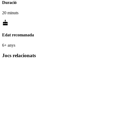
Duració
20 minuts
cake
Edat recomanada
6+ anys
Jocs relacionats