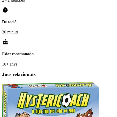
2 - 2 jugadors
timer
Duració
30 minuts
cake
Edat recomanada
10+ anys
Jocs relacionats