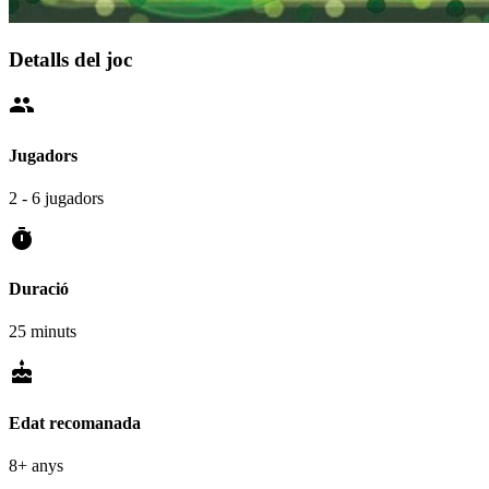
Detalls del joc
people
Jugadors
2 - 6 jugadors
timer
Duració
25 minuts
cake
Edat recomanada
8+ anys