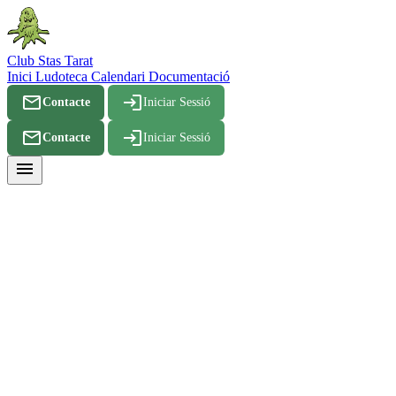
Club Stas Tarat
Inici
Ludoteca
Calendari
Documentació
mail_outline
login
Contacte
Iniciar Sessió
mail_outline
login
Contacte
Iniciar Sessió
menu