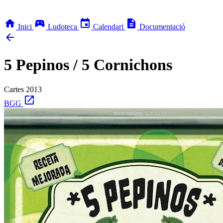
home
sports_esports
event
description
Inici
Ludoteca
Calendari
Documentació
arrow_back
5 Pepinos / 5 Cornichons
Cartes
2013
open_in_new
BGG